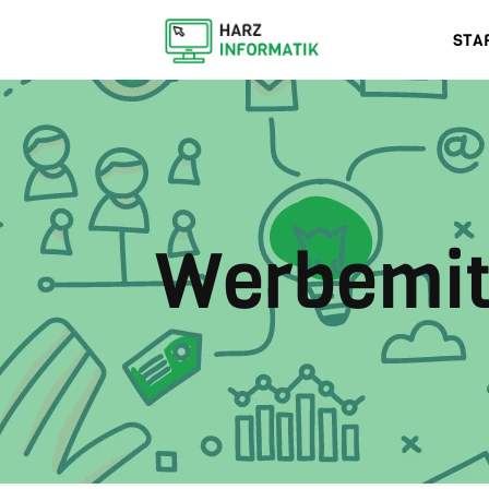
STA
Werbemit